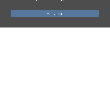
Condividi
Ho capito
ultimo aggiornamento
07.01.2026
Mappa del sito
RSS feed
Privacy
Note Legali
Accessibilità e usabilità
Monitoraggio
Area personale