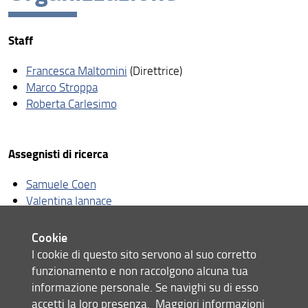
Chi siamo oggi
Staff
Lo Statuto
Fra
ncesca Maltomini
(Direttrice)
Organizzazione
Marco Stroppa
Contatti
Roberta Carlesimo
Assegnisti di ricerca
Samuele Coen
Valentina Iannace
Giulia Mirante
Cookie
I cookie di questo sito servono al suo corretto
Amministrazione
funzionamento e non raccolgono alcuna tua
informazione personale. Se navighi su di esso
Francesca Degl'Innocenti
accetti la loro presenza.
Maggiori informazioni