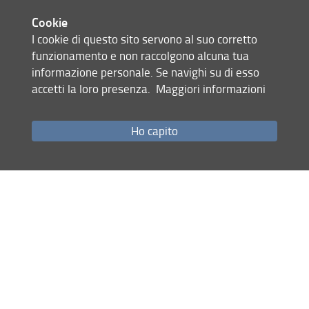
Nonostante il parziale rallentamento durante la Seconda
Guerra Mondiale, le attività proseguirono con la
Cookie
pubblicazione di ulteriori volumi dei PSI (vol. XII fasc. 1,
I cookie di questo sito servono al suo corretto
1943; fasc. 2, 1951; vol. XIII, fasc. 1, 1949; fasc. 2, 1953;
funzionamento e non raccolgono alcuna tua
vol. XIV 1957) e di molti altri testi editi al di fuori della
informazione personale. Se navighi su di esso
serie ufficiale. La pubblicazione di volumi dei PSI si è
accetti la loro presenza.
Maggiori informazioni
arricchita in anni recenti dei volumi XV (2008), XVI (2013) e
XVII (2018).
Ho capito
Scavi e acquisti, invece, furono sospesi per un lungo
periodo e furono nuovamente intrapresi soltanto nel 1964,
grazie a Vittorio Bartoletti. L’attività è proseguita quasi
incessantemente fino a oggi, ed è tuttora operativo lo
scavo presso Antinoe.
Dopo Girolamo Vitelli, l’Istituto fu diretto da Medea Norsa
(1935-1949), Nicola Terzaghi (1949-1963), Vittorio
Bartoletti (1963-1967), e Manfredo Manfredi (1968-
1991).
Nel 1991 l’Istituto fu riconosciuto Ente Nazionale di