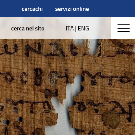
cercachi
servizi online
cerca nel sito
ITA
|
ENG